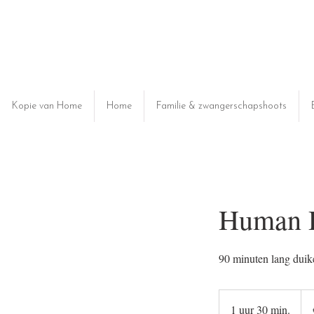
Kopie van Home
Home
Familie & zwangerschapshoots
Human D
90 minuten lang duik
275
eur
1 uur 30 min.
1