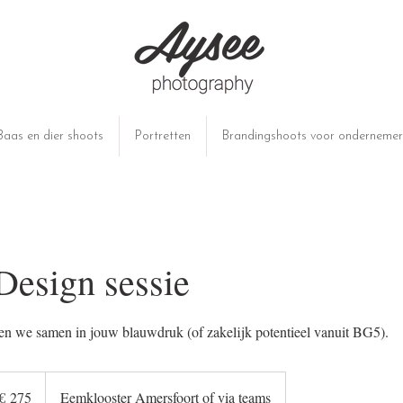
Baas en dier shoots
Portretten
Brandingshoots voor ondernemer
esign sessie
en we samen in jouw blauwdruk (of zakelijk potentieel vanuit BG5).
o
€ 275
Eemklooster Amersfoort of via teams