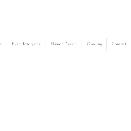
s
Event fotografie
Human Design
Over mij
Contact