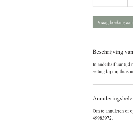
u
u
3
Vraag boeking aan
0
m
i
n
Beschrijving van
.
In anderhalf uur tijd
setting bij mij thuis 
Annuleringsbele
Om te annuleren of op
49983972.